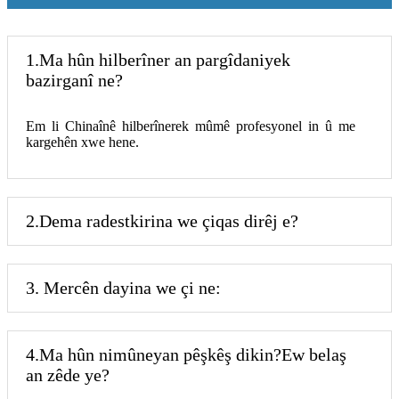
1.Ma hûn hilberîner an pargîdaniyek
bazirganî ne?
Em li Chinaînê hilberînerek mûmê profesyonel in û me
kargehên xwe hene.
2.Dema radestkirina we çiqas dirêj e?
3. Mercên dayina we çi ne:
4.Ma hûn nimûneyan pêşkêş dikin?Ew belaş
an zêde ye?