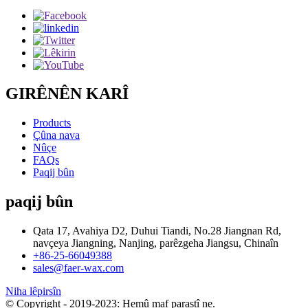
GIRÊNÊN KARÎ
Products
Çûna nava
Nûçe
FAQs
Paqij bûn
paqij bûn
Qata 17, Avahiya D2, Duhui Tiandi, No.28 Jiangnan Rd,
navçeya Jiangning, Nanjing, parêzgeha Jiangsu, Chinaîn
+86-25-66049388
sales@faer-wax.com
Niha lêpirsîn
© Copyright - 2019-2023: Hemû maf parastî ne.