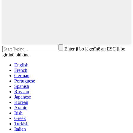
Enter ji bo lêgerînê an ESC ji bo
girtinê bitikîne
English
French
German
Portuguese
Spanish
Russian
Japanese
Korean
Arabic
Irish
Greek
Turkish
Italian