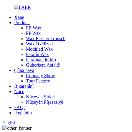
Xane
Products
PE Wax
PP Wax
Wax Fischer Tropsch
Wax Oxidized
Modified Wax
Parafîn Wax
Parafîna klorkirî
Guherkera Asfaltê
Çûna nava
Conpany Show
Tour Factory
Bikaranînî
Nûçe
Nûçeyên Şirket
Nûçeyên Pîşesaziyê
FAQs
Paqij bûn
English