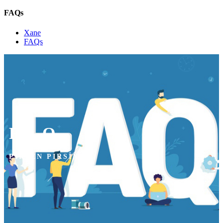
FAQs
Xane
FAQs
FAQ
PIRSÊN PIRSÎN