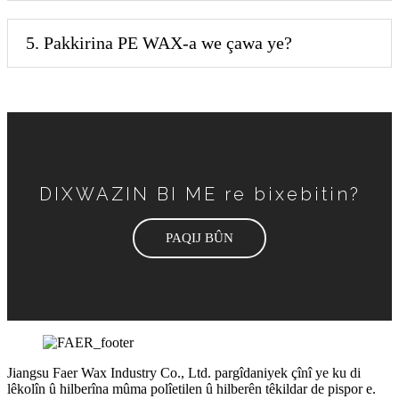
5. Pakkirina PE WAX-a we çawa ye?
DIXWAZIN BI ME re bixebitin?
PAQIJ BÛN
Jiangsu Faer Wax Industry Co., Ltd. pargîdaniyek çînî ye ku di
lêkolîn û hilberîna mûma polîetilen û hilberên têkildar de pispor e.