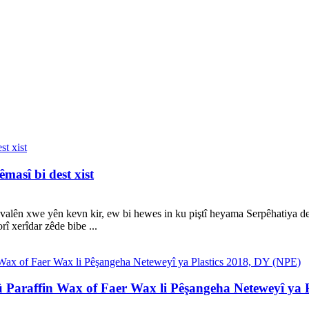
masî bi dest xist
valên xwe yên kevn kir, ew bi hewes in ku piştî heyama Serpêhatiya de
rî xerîdar zêde bibe ...
araffin Wax of Faer Wax li Pêşangeha Neteweyî ya P