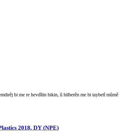
mdirêj bi me re hevdîtin bikin, û hilberên me bi taybetî mûmê
lastics 2018, DY (NPE)