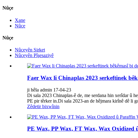
Nûçe
Xane
Nûçe
Nûçe
Nûçeyên Şirket
Nûçeyên Pîşesaziyê
Faer Wax li Chinaplas 2023 serkeftinek bêkê
ji hêla admin 17-04-23
Di sala 2023 Chinaplas-ê de, me serdana hin xerîdar û he
PE pir têrker in.Di sala 2023-an de hêjmara kirînê dê li go
Zêdetir bixwînin
PE Wax, PP Wax, FT Wax, Wax Oxidized û P