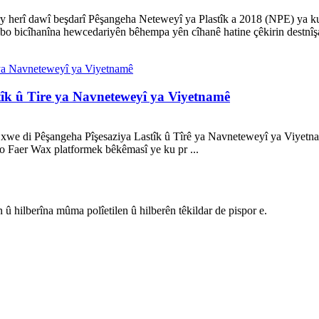
 herî dawî beşdarî Pêşangeha Neteweyî ya Plastîk a 2018 (NPE) ya ku 
i bo bicîhanîna hewcedariyên bêhempa yên cîhanê hatine çêkirin destn
tîk û Tire ya Navneteweyî ya Viyetnamê
xwe di Pêşangeha Pîşesaziya Lastîk û Tîrê ya Navneteweyî ya Viyetna
 Faer Wax platformek bêkêmasî ye ku pr ...
 û hilberîna mûma polîetilen û hilberên têkildar de pispor e.