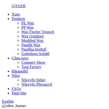
Xane
Products
PE Wax
PP Wax
Wax Fischer Tropsch
Wax Oxidized
Modified Wax
Parafîn Wax
Parafîna klorkirî
Guherkera Asfaltê
Çûna nava
Conpany Show
Tour Factory
Bikaranînî
Nûçe
Nûçeyên Şirket
Nûçeyên Pîşesaziyê
FAQs
Paqij bûn
English