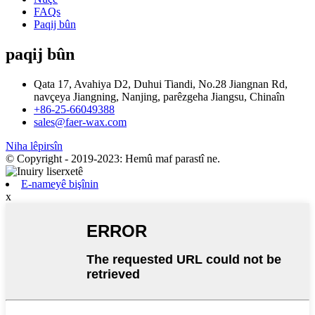
FAQs
Paqij bûn
paqij bûn
Qata 17, Avahiya D2, Duhui Tiandi, No.28 Jiangnan Rd,
navçeya Jiangning, Nanjing, parêzgeha Jiangsu, Chinaîn
+86-25-66049388
sales@faer-wax.com
Niha lêpirsîn
© Copyright - 2019-2023: Hemû maf parastî ne.
E-nameyê bişînin
x