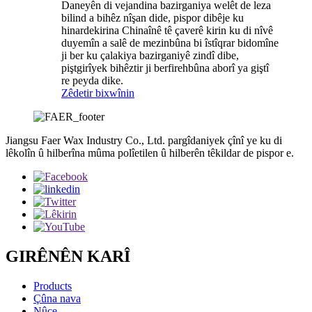
Daneyên di vejandina bazirganiya welêt de leza
bilind a bihêz nîşan dide, pispor dibêje ku
hinardekirina Chinaînê tê çaverê kirin ku di nîvê
duyemîn a salê de mezinbûna bi îstîqrar bidomîne
ji ber ku çalakiya bazirganiyê zindî dibe,
piştgirîyek bihêztir ji berfirehbûna aborî ya giştî
re peyda dike.
Zêdetir bixwînin
Jiangsu Faer Wax Industry Co., Ltd. pargîdaniyek çînî ye ku di
lêkolîn û hilberîna mûma polîetilen û hilberên têkildar de pispor e.
GIRÊNÊN KARÎ
Products
Çûna nava
Nûçe