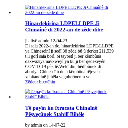
Hinardekirina LDPELLDPE Ji
Chinaînê di 2022-an de zêde dibe
ji aliyê admin 12-04-23
Di sala 2022-an de, hinardekirina LDPE/LLDPE
ya Chineseînî ji sedî 38 zêde bû û derket 211,539
t li gorî sala borî, bi taybetî ji ber kêmbûna
daxwaziya navxweyî ya ku ji ber qedexeyên
COVID-19 pêk tê.Wekî din, hêdîbûnek di
aboriya Chineseînî de û kêmbûna rêjeyên
xebitandinê ji hêla veguherîneran ve ...
Zêdetir bixwînin
Tê payîn ku îxracata Chinaînê
Pêşveçûnek Stabilî Bihêle
by admin on 14-07-22