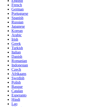
English
French
German
Portuguese
Spanish
Russian
Japanese
Korean
Arabic
Irish
Greek
Turkish
Italian
Danish
Romanian
Indonesian
Czech
Afrikaans
Swedish
Polish
Basque
Catalan
Esperanto
Hindi
Lao