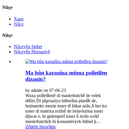
Nûçe
Xane
Nûçe
Nûçe
Nûçeyên Şirket
Nûçeyên Pîşesaziyê
Ma hûn karanîna mûma polîetîlen
dizanin?
by admin on 07-06-23
Waxa polîetîlenê di masterbatchê de rolek
dilîze.Di pîşesaziya hilberîna plastîk de,
hejmareke mezin toner tê bikar anîn.Ji ber ku
toner di matrixa rezînê de belavkirina toner
dijwar e, bi gelemperî toner û rezîn wekî
masterbatchek bi konsantreyek bilind ji…
Zêdetir bixwînin