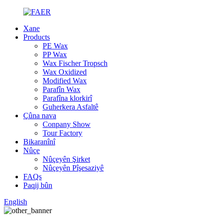
Xane
Products
PE Wax
PP Wax
Wax Fischer Tropsch
Wax Oxidized
Modified Wax
Parafîn Wax
Parafîna klorkirî
Guherkera Asfaltê
Çûna nava
Conpany Show
Tour Factory
Bikaranînî
Nûçe
Nûçeyên Şirket
Nûçeyên Pîşesaziyê
FAQs
Paqij bûn
English