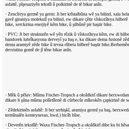
asfaltê, pîşesaziyên tekstîl û polkirinê de tê bikar anîn.
· Zencîreya germê ya germ: Ji ber krîstalbûna wê ya bilind, xala he
gavê giraniya molekulî ya bilind, ew dikare çêtir vîskozîteya hilber
bike, xerckirina enerjiyê kêm bike, û şilbûnê pir baştir bike.
· PVC: Ji ber strukturên wê yên rêzik û vîskozîteya kêm, ew di hi
bandorek lubrîkasyona derveyî ya baş e, ku dikare dema fusionê zêd
dema aramiyê zêde bike û tevna rûbera hilberê baştir bike.Berhemên r
derxistina gomê de jî têne bikar anîn.
· Mêk û pêlav: Mûma Fischer-Tropsch a oksîdkirî dikare berxwedana
dikare li şûna mûma polîetîlenê di cûrbecûr mîkrokên çapkirinê de w
· Zêdekirinên asfaltê: Ji ber serhişkî, aramiya germî ya baş, berxw
termînalên konteyneran, hwd.) bicîh bîne.
· Deverên tekstîlê: Waxa Fischer-Tropsch a oksîdkirî dibe ku bi hê