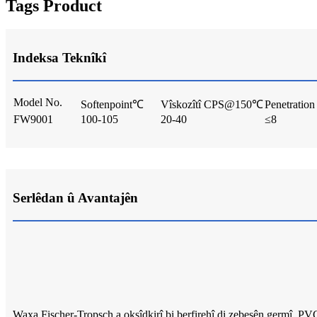
Tags Product
Indeksa Teknîkî
Model No.
Softenpoint℃
Vîskozîtî CPS@150℃
Penetrati
FW9001
100-105
20-40
≤8
Serlêdan û Avantajên
Waxa Fischer-Tropsch a oksîdkirî bi berfirehî di zebeşên germî, PVC