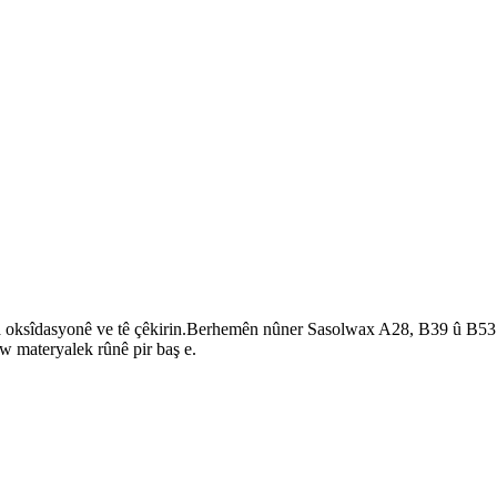
ya oksîdasyonê ve tê çêkirin.Berhemên nûner Sasolwax A28, B39 û B53 
ew materyalek rûnê pir baş e.