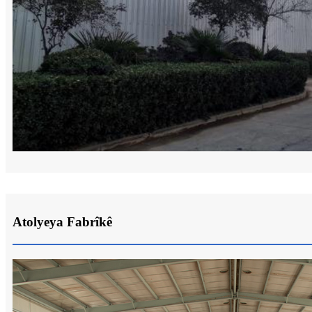
Atolyeya Fabrîkê