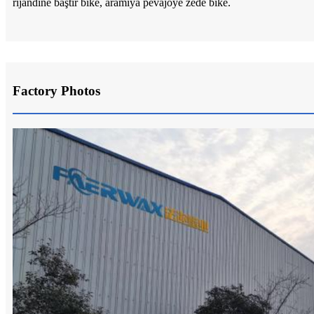
rijandinê baştir bike, aramiya pêvajoyê zêde bike.
Factory Photos