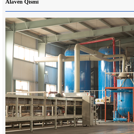
Alavên Qismî