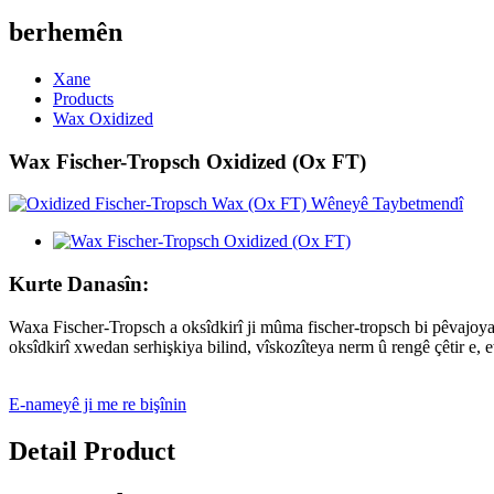
berhemên
Xane
Products
Wax Oxidized
Wax Fischer-Tropsch Oxidized (Ox FT)
Kurte Danasîn:
Waxa Fischer-Tropsch a oksîdkirî ji mûma fischer-tropsch bi pêvajo
oksîdkirî xwedan serhişkiya bilind, vîskozîteya nerm û rengê çêtir e, 
E-nameyê ji me re bişînin
Detail Product