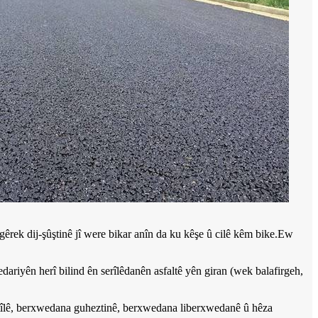
rek dij-şûştinê jî were bikar anîn da ku kêşe û cilê kêm bike.Ew
ariyên herî bilind ên serîlêdanên asfaltê yên giran (wek balafirgeh,
kstîlê, berxwedana guheztinê, berxwedana liberxwedanê û hêza