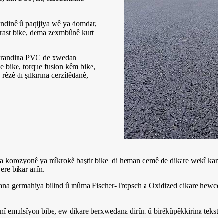
landinê û paqijiya wê ya domdar,
ê rast bike, dema zexmbûnê kurt
lberandina PVC de xwedan
e bike, torque fusion kêm bike,
êzê di şilkirina derzîlêdanê,
 korozyonê ya mîkrokê baştir bike, di heman demê de dikare wekî kargê
ere bikar anîn.
edana germahiya bilind û mûma Fischer-Tropsch a Oxidized dikare hewced
sanî emulsîyon bibe, ew dikare berxwedana dirûn û birêkûpêkkirina te