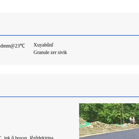
Xuyabûnî
on dmm@23℃
Granule zer sivik
, ink û boyax, lêzêdekirina