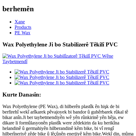
berhemên
Xane
Products
PE Wax
Wax Polyethylene Ji bo Stabilizerê Têkilî PVC
Kurte Danasîn:
Wax Polyethylene (PE Wax), di hilberên plastîk ên hişk de bi
berfirehî wekî arîkarek pêvajoyek bi bandor û guhêrbarek rûkal tê
bikar anîn.Ji ber taybetmendiyên wê yên rûnkirinê yên hêja, ew
dikare li formûlasyonên plastîk were zêdekirin da ku herikîna
helandinê û germahiyên hilberandinê kêm bike, bi vî rengî
hilberîneriyê zêde bike û lêçûnên enerjiyê kêm bike.Wekî din, mûma