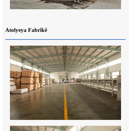
Atolyeya Fabrîkê