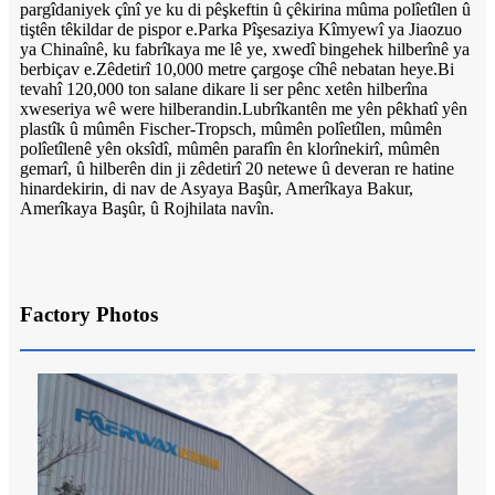
pargîdaniyek çînî ye ku di pêşkeftin û çêkirina mûma polîetîlen û
tiştên têkildar de pispor e.Parka Pîşesaziya Kîmyewî ya Jiaozuo
ya Chinaînê, ku fabrîkaya me lê ye, xwedî bingehek hilberînê ya
berbiçav e.Zêdetirî 10,000 metre çargoşe cîhê nebatan heye.Bi
tevahî 120,000 ton salane dikare li ser pênc xetên hilberîna
xweseriya wê were hilberandin.Lubrîkantên me yên pêkhatî yên
plastîk û mûmên Fischer-Tropsch, mûmên polîetîlen, mûmên
polîetîlenê yên oksîdî, mûmên parafîn ên klorînekirî, mûmên
gemarî, û hilberên din ji zêdetirî 20 netewe û deveran re hatine
hinardekirin, di nav de Asyaya Başûr, Amerîkaya Bakur,
Amerîkaya Başûr, û Rojhilata navîn.
Factory Photos