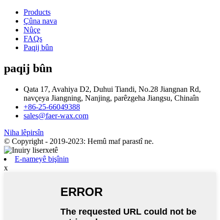
Products
Çûna nava
Nûçe
FAQs
Paqij bûn
paqij bûn
Qata 17, Avahiya D2, Duhui Tiandi, No.28 Jiangnan Rd,
navçeya Jiangning, Nanjing, parêzgeha Jiangsu, Chinaîn
+86-25-66049388
sales@faer-wax.com
Niha lêpirsîn
© Copyright - 2019-2023: Hemû maf parastî ne.
E-nameyê bişînin
x