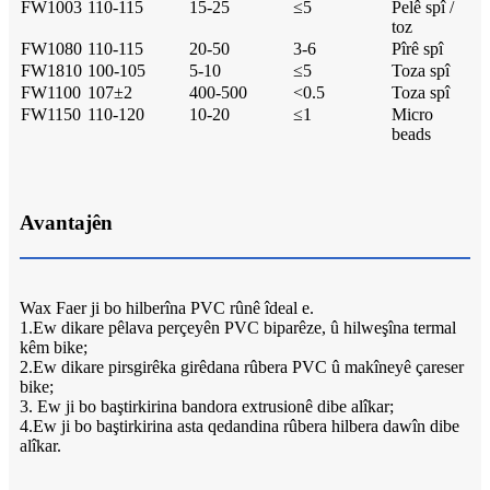
FW1003
110-115
15-25
≤5
Pelê spî /
toz
FW1080
110-115
20-50
3-6
Pîrê spî
FW1810
100-105
5-10
≤5
Toza spî
FW1100
107±2
400-500
<0.5
Toza spî
FW1150
110-120
10-20
≤1
Micro
beads
Avantajên
Wax Faer ji bo hilberîna PVC rûnê îdeal e.
1.Ew dikare pêlava perçeyên PVC biparêze, û hilweşîna termal
kêm bike;
2.Ew dikare pirsgirêka girêdana rûbera PVC û makîneyê çareser
bike;
3. Ew ji bo baştirkirina bandora extrusionê dibe alîkar;
4.Ew ji bo baştirkirina asta qedandina rûbera hilbera dawîn dibe
alîkar.