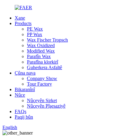
Xane
Products
PE Wax
PP Wax
Wax Fischer Tropsch
Wax Oxidized
Modified Wax
Parafîn Wax
Parafîna klorkirî
Guherkera Asfaltê
Çûna nava
Conpany Show
Tour Factory
Bikaranînî
Nûçe
Nûçeyên Şirket
Nûçeyên Pîşesaziyê
FAQs
Paqij bûn
English