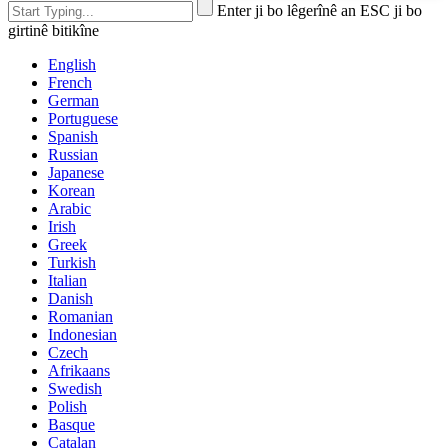
Enter ji bo lêgerînê an ESC ji bo
girtinê bitikîne
English
French
German
Portuguese
Spanish
Russian
Japanese
Korean
Arabic
Irish
Greek
Turkish
Italian
Danish
Romanian
Indonesian
Czech
Afrikaans
Swedish
Polish
Basque
Catalan