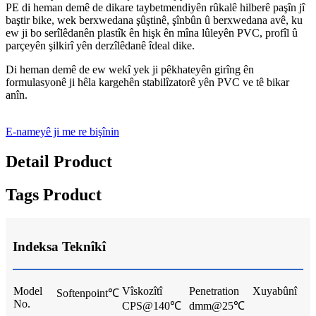
PE di heman demê de dikare taybetmendiyên rûkalê hilberê paşîn jî
baştir bike, wek berxwedana şûştinê, şînbûn û berxwedana avê, ku
ew ji bo serîlêdanên plastîk ên hişk ên mîna lûleyên PVC, profîl û
parçeyên şilkirî yên derzîlêdanê îdeal dike.
Di heman demê de ew wekî yek ji pêkhateyên girîng ên
formulasyonê ji hêla kargehên stabilîzatorê yên PVC ve tê bikar
anîn.
E-nameyê ji me re bişînin
Detail Product
Tags Product
Indeksa Teknîkî
Model
Vîskozîtî
Penetration
Xuyabûnî
Softenpoint℃
No.
CPS@140℃
dmm@25℃